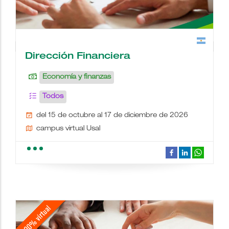
Dirección Financiera
Economía y finanzas
Todos
del 15 de octubre al 17 de diciembre de 2026
campus virtual Usal
school
people
wc
description
date_range
place
videocam
border_color