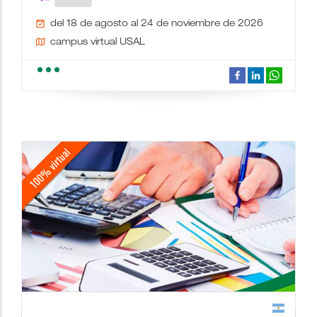
del 18 de agosto al 24 de noviembre de 2026
campus virtual USAL
school
people
wc
description
date_range
place
videocam
border_color