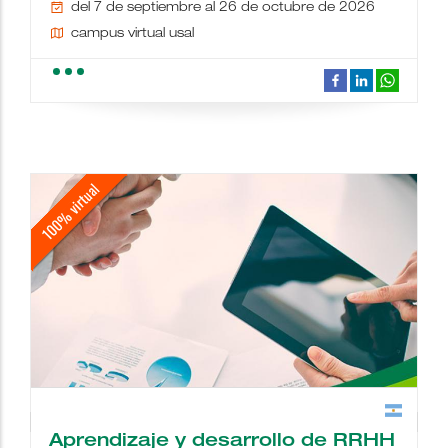
del 7 de septiembre al 26 de octubre de 2026
campus virtual usal
school
people
wc
description
date_range
place
videocam
border_color
Aprendizaje y desarrollo de RRHH