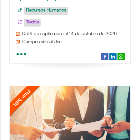
Recursos Humanos
Todos
Del 9 de septiembre al 14 de octubre de 2026
Campus virtual Usal
school
people
wc
description
date_range
place
videocam
border_color