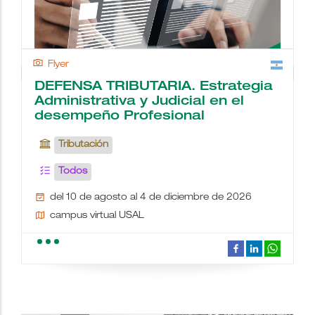
Flyer
DEFENSA TRIBUTARIA. Estrategia
Administrativa y Judicial en el
desempeño Profesional
Tributación
Todos
del 10 de agosto al 4 de diciembre de 2026
campus virtual USAL
school
people
wc
description
date_range
place
videocam
border_color