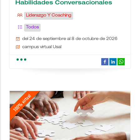
Habilidades Conversacionales
Liderazgo Y Coaching
Todos
del 24 de septiembre al 8 de octubre de 2026
campus virtual Usal
school
people
wc
description
date_range
place
videocam
border_color