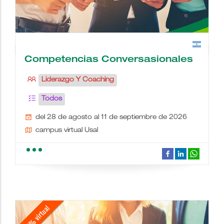
Competencias Conversasionales
Liderazgo Y Coaching
Todos
del 28 de agosto al 11 de septiembre de 2026
campus virtual Usal
school
people
wc
description
date_range
place
videocam
border_color