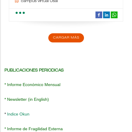
campus virtual Usal
school
people
wc
description
date_range
place
videocam
border_color
CARGAR MÁS
PUBLICACIONES PERIODICAS
*
Informe Económico Mensual
*
Newsletter (in English)
*
Indice Okun
*
Informe de Fragilidad Externa