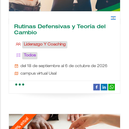
Rutinas Defensivas y Teoría del
Cambio
Liderazgo Y Coaching
Todos
del 18 de septiembre al 6 de octubre de 2026
campus virtual Usal
school
people
wc
description
date_range
place
videocam
border_color