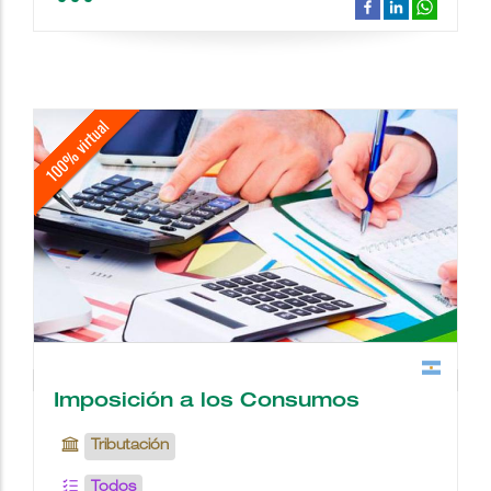
school
people
wc
description
date_range
place
videocam
border_color
Imposición a los Consumos
Tributación
Todos