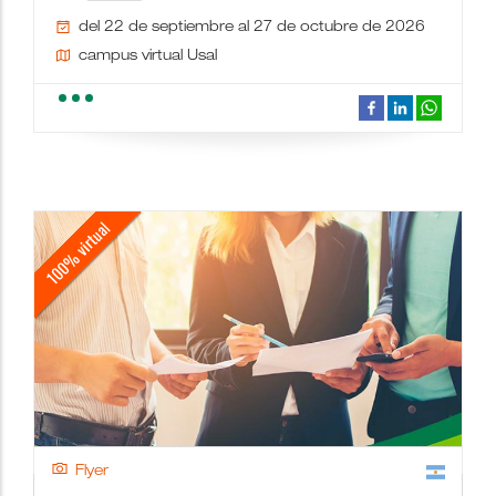
del 22 de septiembre al 27 de octubre de 2026
campus virtual Usal
school
people
wc
description
date_range
place
videocam
border_color
Flyer