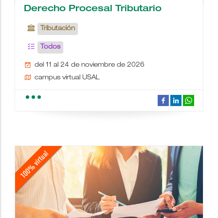
Derecho Procesal Tributario
Tributación
Todos
del 11 al 24 de noviembre de 2026
campus virtual USAL
school
people
wc
description
date_range
place
videocam
border_color