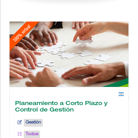
school
people
wc
description
date_range
place
videocam
border_color
Planeamiento a Corto Plazo y
Control de Gestión
Gestión
Todos