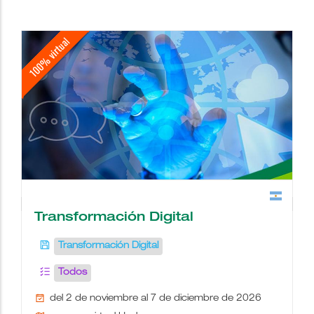
school
people
wc
description
date_range
place
videocam
border_color
Transformación Digital
Transformación Digital
Todos
del 2 de noviembre al 7 de diciembre de 2026