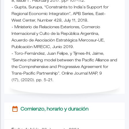
8, Issue 1 . February 2017. pp- 107-112.
- Gupta, Surupa, “Constraints to India’s Support for
Regional Economic Integration”, APB Series, East-
West Center, Number 428, July 11, 2018.
- Ministerio de Relaciones Exteriores, Comercio
Internacional y Culto de la República Argentina,
Acuerdo de Asociación Estratégica Mercosur-UE,
Publicación MRECIC, Junio 2019.
- Toro-Fernández, Juan Felipe, y Tijmes-Ihl, Jaime,
“Service chaining model between the Pacific Alliance and
the Comprehensive and Progressive Agreement for
Trans-Pacific Partnership”. Online Journal MAP, 9
(17), (2020). pp. 5-21.
date_range
Comienzo, horario y duración