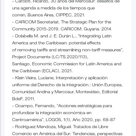
- Carciofi, Ricardo, 30 años del Mercosur: desafíos de
una agenda a medida de los tiempos que
corren, Buenos Aires, CIPPEC, 2021.
- CARICOM Secretariat. The Strategic Plan for the
Community 2015-2019. CARICOM. Guyana. 2014
- Dolabella M. and J. E. Durán L., “Integrating Latin
America and the Caribbean: potential effects
of removing tariffs and streamlining non-tariff measures”,
Project Documents (LC/TS.2020/113),
Santiago, Economic Commission for Latin America and
the Caribbean (ECLAC), 2021.
- Klein Vieira, Luciane, Interpretación y aplicación
uniforme del Derecho de la integración.: Unión Europea,
Comunidad Andina y Mercosur, Montevideo, Editorial
BdeF, 2011.
- Ocampo, Fernando, “Acciones estratégicas para
profundizar la integración económica en
Centroamérica”, LOGOS, 1(1), Año 2020, pp. 68-87
- Rodríguez Mendoza, Miguel. Tratados de Libre
Comercio en América del Sur: Tendencias, perspectivas