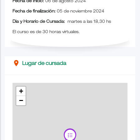
Fecha de Inicio:
06 de agosto 2024
Fecha de finalización:
05 de noviembre 2024
Dia y Horario de Cursada:
martes a las 18,30 hs
El curso es de 30 horas virtuales.
place
Lugar de cursada
+
−