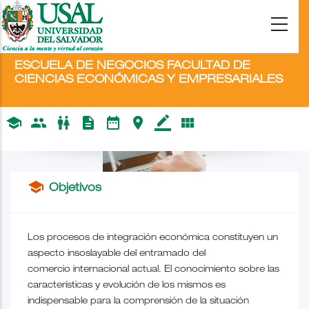
ESCUELA DE NEGOCIOS FACULTAD DE
CIENCIAS ECONÓMICAS Y EMPRESARIALES
Integración y Multilaterismo
school
people
wc
description
date_range
place
border_color
view_module
school
Objetivos
Los procesos de integración económica constituyen un
aspecto insoslayable del entramado del
comercio internacional actual. El conocimiento sobre las
características y evolución de los mismos es
indispensable para la comprensión de la situación