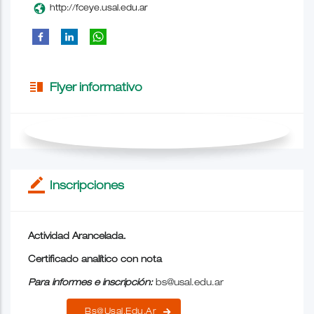
http://fceye.usal.edu.ar
vertical_split
Flyer informativo
border_color
Inscripciones
Actividad Arancelada.
Certificado analítico con nota
Para informes e inscripción:
bs@usal.edu.ar
Bs@usal.edu.ar