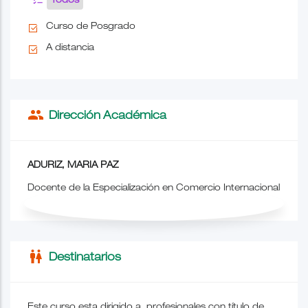
Todos
Curso de Posgrado
A distancia
people
Dirección Académica
ADURIZ, MARIA PAZ
Docente de la Especialización en Comercio Internacional
wc
Destinatarios
Este curso esta dirigido a profesionales con título de