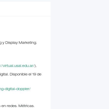
g y Display Marketing.
//virtual.usal.edu.ar/
).
ital. Disponible el 19 de
g-digital-doppler/
s en redes. Métricas.