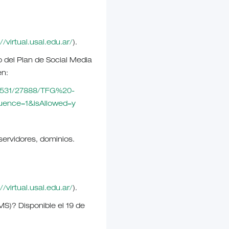
//virtual.usal.edu.ar/
).
o del Plan de Social Media
en:
/11531/27888/TFG%20-
ence=1&isAllowed=y
ervidores, dominios.
//virtual.usal.edu.ar/
).
S)? Disponible el 19 de