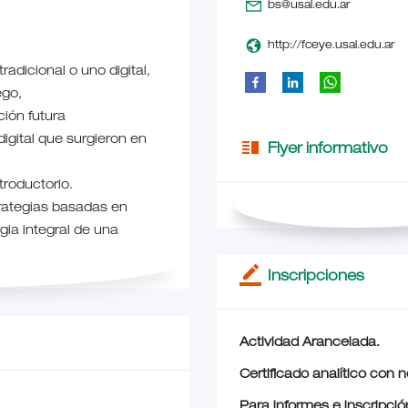
bs@usal.edu.ar
http://fceye.usal.edu.ar
adicional o uno digital,
ego,
ión futura
igital que surgieron en
vertical_split
Flyer informativo
troductorio.
trategias basadas en
egia integral de una
border_color
Inscripciones
Actividad Arancelada.
Certificado analítico con 
Para informes e inscripció