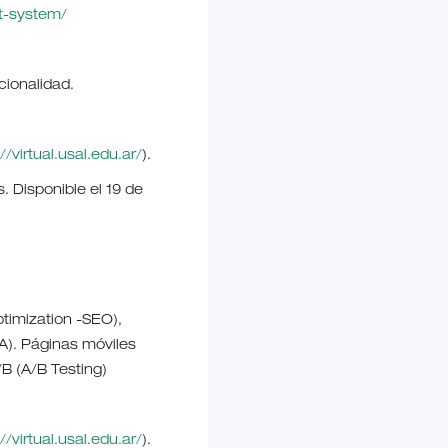
t-system/
cionalidad.
//virtual.usal.edu.ar/
).
. Disponible el 19 de
timization -SEO),
). Páginas móviles
B (A/B Testing)
//virtual.usal.edu.ar/
).