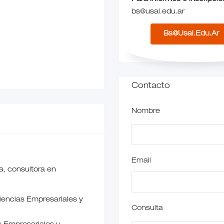
bs@usal.edu.ar
Bs@usal.edu.ar
Contacto
Nombre
Email
a, consultora en
iencias Empresariales y
Consulta