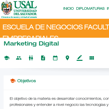
Main
Navigation
INICIO
DIPLOMATURAS
ESCUELA DE NEGOCIOS FACULT
EMPRESARIALES
Marketing Digital
school
people
wc
description
date_range
place
border_color
view_module
school
Objetivos
El objetivo de la materia es desarrollar conocimientos, co
profesionales y entender a nivel negocio las tecnologías 