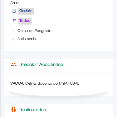
Área:
Gestión
Todos
Curso de Posgrado
A distancia
people
Dirección Académica
VACCA, Celina
. docente del MBA- USAL
wc
Destinatarios