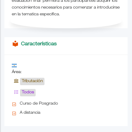
evaluacion final permitira a los participantes adquirir los
conocimientos necesarios para comenzar a introducirse
en la tematica especifica.
local_library
Características
Área:
Tributación
Todos
Curso de Posgrado
A distancia