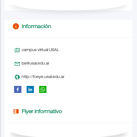
info
Información
campus virtual USAL
bs@usal.edu.ar
http://fceye.usal.edu.ar
vertical_split
Flyer informativo