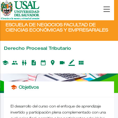
ESCUELA DE NEGOCIOS FACULTAD DE
CIENCIAS ECONÓMICAS Y EMPRESARIALES
Derecho Procesal Tributario
school
people
wc
description
date_range
place
videocam
border_color
view_module
school
Objetivos
El desarrollo del curso con el enfoque de aprendizaje
invertido y participación plena complementado con una