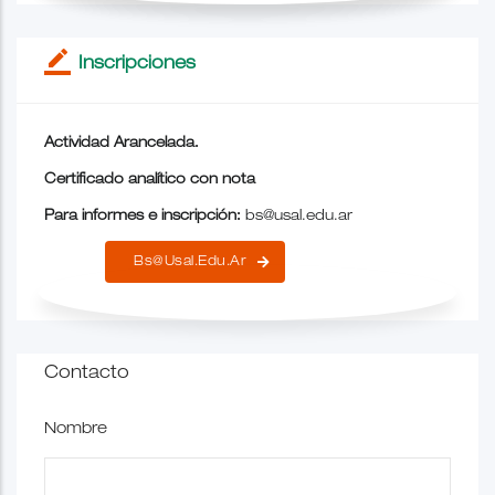
border_color
Inscripciones
Actividad Arancelada.
Certificado analítico con nota
Para informes e inscripción:
bs@usal.edu.ar
Bs@usal.edu.ar
Contacto
Nombre