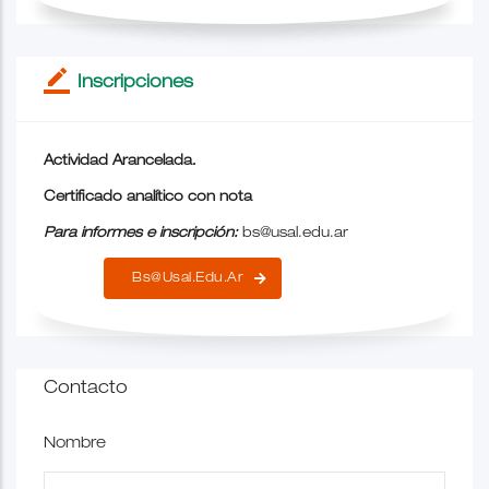
border_color
Inscripciones
Actividad Arancelada.
Certificado analítico con nota
Para informes e inscripción:
bs@usal.edu.ar
Bs@usal.edu.ar
Contacto
Nombre