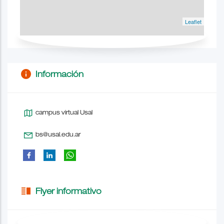
Leaflet
info
Información
campus virtual Usal
bs@usal.edu.ar
vertical_split
Flyer informativo