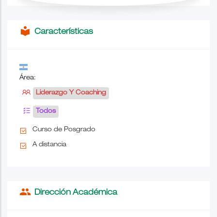
local_library
Características
Área:
Liderazgo Y Coaching
Todos
Curso de Posgrado
A distancia
people
Dirección Académica