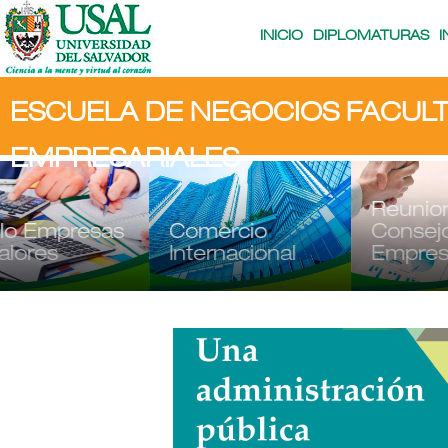
Main
Navigation
INICIO
DIPLOMATURAS
ESCUELA DE NEGOCIOS FACULT
EMPRESARIALES
Reuniones de
as
Comercio
Consejo
Internacional
Empresarial