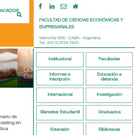
TACADOS
FACULTAD DE CIENCIAS ECONÓMICAS Y
EMPRESARIALES
Viamonte 1816 - CABA - Argentina
Tel.: (54 11) 3754 7900
Institucional
Facultades
derazgo Y
Transf
Informes e
Educación a
aching
Todos
Digital
Inscripción
distancia
Internacional
Investigación
Bienestar Estudiantil
Graduados
nario de
casting en
tica
Extensión
Bibliotecas