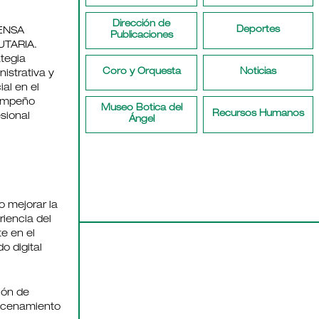
Dirección de
Deportes
ENSA
Publicaciones
UTARIA.
tegia
Coro y Orquesta
Noticias
istrativa y
ial en el
empeño
Museo Botica del
Recursos Humanos
sional
Ángel
 mejorar la
iencia del
te en el
o digital
ión de
cenamiento