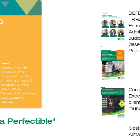
DEF
TRIB
Estra
Admin
Judic
des
,
Profe
Cómo
Exper
clien
mund
a Perfectible"
Gest
Alma