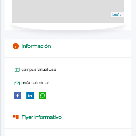
Leaflet
info
Información
campus virtual Usal
bs@usal.edu.ar
vertical_split
Flyer informativo