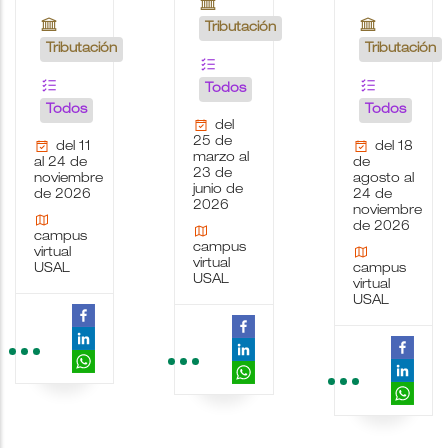
Tributación
Tributación
Tributación
Todos
Todos
Todos
del
25 de
del 11
del 18
marzo al
al 24 de
de
23 de
noviembre
agosto al
junio de
de 2026
24 de
2026
noviembre
de 2026
campus
campus
virtual
virtual
USAL
campus
USAL
virtual
USAL
school
people
wc
description
date_range
place
videocam
border_color
school
people
wc
description
date_range
place
videocam
border_color
school
people
wc
description