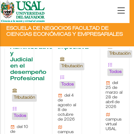
Flyer
DEFENSA
Gestión
Derecho
ESCUELA DE NEGOCIOS FACULTAD DE
TRIBUTARIA.
Contable
Tributario
CIENCIAS ECONÓMICAS Y EMPRESARIALES
Estrategia
e
Administrativa
Impositiva
y
Tributación
Judicial
en el
Tributación
desempeño
Todos
Profesional
del
Todos
25 de
marzo al
del 4
28 de
Tributación
de
abril de
agosto al
2026
8 de
octubre
Todos
de 2026
campus
virtual
del 10
USAL
de
campus