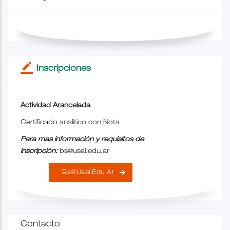
border_color
Inscripciones
Actividad Arancelada
Certificado analítico con Nota
Para mas información y requisitos de
inscripción:
bs@usal.edu.ar
Bs@usal.edu.ar
Contacto