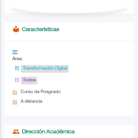
local_library
Características
Área:
Transformación Digital
Todos
Curso de Posgrado
A distancia
people
Dirección Académica