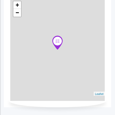
+
−
Leaflet