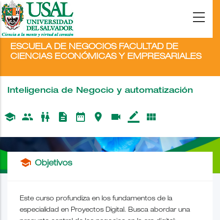
ESCUELA DE NEGOCIOS FACULTAD DE
CIENCIAS ECONÓMICAS Y EMPRESARIALES
Inteligencia de Negocio y automatización
school
people
wc
description
date_range
place
videocam
border_color
view_module
school
Objetivos
Este curso profundiza en los fundamentos de la
especialidad en Proyectos Digital. Busca abordar una