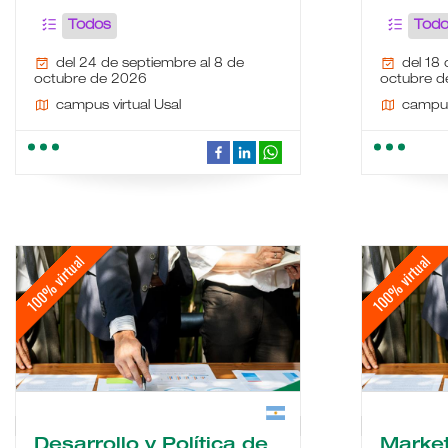
Todos
Tod
del 24 de septiembre al 8 de
del 18
octubre de 2026
octubre d
campus virtual Usal
campus
school
people
wc
description
date_range
place
videocam
border_color
school
people
Desarrollo y Política de
Market