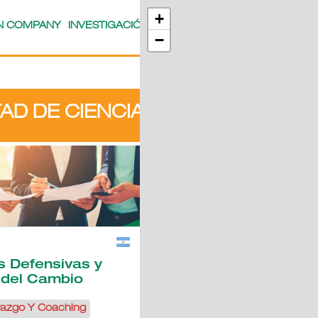
+
IN COMPANY
INVESTIGACIÓN
WEBCAST
POSGRADOS
DES
−
AD DE CIENCIAS ECONÓMICAS Y
Flyer
s Defensivas y
Dirección de Ma
 del Cambio
Marketing y Ventas
razgo Y Coaching