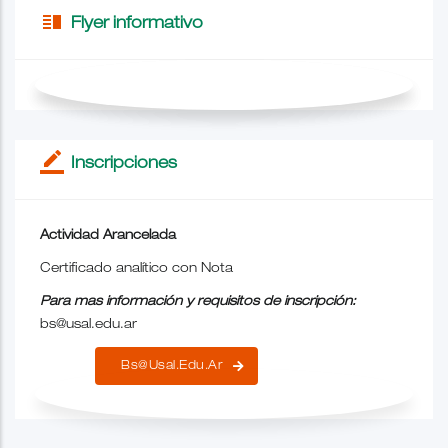
vertical_split
Flyer informativo
border_color
Inscripciones
Actividad Arancelada
Certificado analítico con Nota
Para mas información y requisitos de inscripción:
bs@usal.edu.ar
Bs@usal.edu.ar