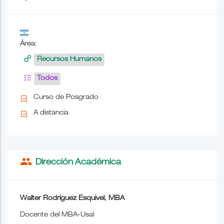
Área:
Recursos Humanos
Todos
Curso de Posgrado
A distancia
people
Dirección Académica
Walter Rodríguez Esquivel, MBA
Docente del MBA-Usal